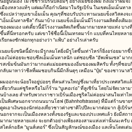
นอยู่นั่นเอง ไม่ใช่ชาวเบิร์นปลอมๆ อย่างเมียของผม ถึงแม้ว่าผมจะ
เมืองหลวงแท้ๆ แต่ผมก็ถือกำเนิดมาในรัฐเบิร์น ในเขตเอ็มเม็นทา
ซึ่งแปลว่าหุบเขาเอ็มเม็น คุณๆที่ชอบรับประทานเนยแข็งสวิสคงจะเ
“เอ็มเม็นทาลชีล” กันมาบ้าง เนยแข็งเอ็มเม็นมีโรงงานผลิตดั้งเดิมอ
ของผมเอง แต่เดี๋ยวนี้มีโรงงานผลิตเกิดขึ้นมากมายหลายแห่ง บางที่ก
ขึ้นที่นี่หรอกครับ แต่เขาใช้ชื่อนี้เป็นเทรดมาร์ก แบบที่คนไทยหล
เรียกผงซักฟอกทุกอย่างว่า “แฟ้บ” อย่างไรเล่าครับ
เนยแข็งชนิดนี้มักจะมีรูกลมโตยิ่งมีรูโตขึ้นเท่าไหร่ก็ยิ่งอร่อยมากขึ้
เองไม่ค่อยจะชอบชีลเอ็มเม็นทาลนัก แต่ชอบชีล “อัพเพ็นเซล” มากก
รสเข้มข้นมันกว่ามากแต่แม่ยอดขมองอิ่มของผมสิครับ ทั้งๆที่ชอบก
กลับมาหาว่าชีลที่ผมชอบกินนี่มีกลิ่นตุๆ เหมือน “ปุ๋ย” ของชาวนาสวิ
ผมออกจะน้อยใจอยู่บ่อยๆ ที่คนส่วนใหญ่ซึ่งมาเที่ยวประเทศสวิสแล
เที่ยวกันแค่ซูริคหรือไม่ก็ร้าน “บูเคอเร่อ” ที่ลูเซิร์น โดยไม่จัดเวลามา
นบ้างเลย สำหรับพวกเราชาวเบิร์นเมืองซูริคไม่ค่อยน่าสนใจเท่าไห
เป็นพิเศษนอกจากถนนบานโฮฟ (Bahnhofstrasse) ที่มีแต่ร้านขายข
ดูดเอาเงินของนักท่องเที่ยวชาวต่างชาติไปปีละมากต่อมาก สู้เบิร์น
นอกจากจะเป็นเมืองหลวงทั้งของรัฐและของประเทศแล้ว ยังมีสถานท
มากมายหลายแห่ง จะยกตัวอย่างเพียงสองสามแห่งเท่านั้นนะครับ เ
สไตล์กอธิค “มูนส์เตอร์” ซึ่งเป็นสัญลักษณ์ของเมือง แลเห็นโดดเด่