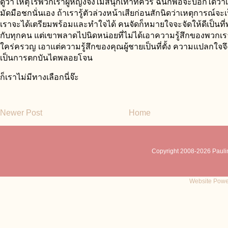
ดูว่า เหตุไรพวกเราผู้หญิงจึงไม่สนุกเท่าที่ควร ฉันก็พอจะบอกได้ว่
มัดมือชกนั่นเอง ถ้าเรารู้ตัวล่วงหน้าเสียก่อนสักนิดว่าเหตุการณ์จะเ
เราจะได้เตรียมพร้อมและทำใจได้ คนจัดก็หมายใจจะจัดให้ดีเป็นท
กับทุกคน แต่เขาพลาดไปนิดหน่อยที่ไม่ได้เอาความรู้สึกของพวกเร
ใคร่ครวญ เอาแต่ความรู้สึกของคุณผู้ชายเป็นที่ตั้ง ความแปลกใจจ
เป็นการตกบันไดพลอยโจน
ก็เราไม่มีทางเลือกนี่จ๊ะ
Newer Post
Home
Copyright 2008-
2026 Pauli
Website Powe