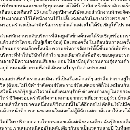
บริษัทเอกชนและของรัฐทุกคนต่างก็ได้รับโบนัส หรือที่เรามักจะเรีย
เดือนของเดือนที่ 13 และในทุกปีทางบริษัทและสำนักงานมักจะจั
ประมาณเอาไว้ให้พนักงานได้ไปเลี้ยงฉลองกันในระหว่างพวกเขา
ครอบครัวจะเป็นสามีหรือภรรยาก็แล้วแต่จะไม่ได้รับเชิญให้ไปร่วม
ส่วนพนักงานระดับบริหารที่ฉันพูดถึงข้างต้นจะได้รับเชิญพร้อมภร
แล้วแต่ว่าใครจะเป็นผู้เกี่ยวข้อง) ปีละสองครั้ง ในเดือนธันวาคมครั
เดือนมกราคมอีกครั้งหนึ่ง ความจริงการจัดปาร์ตี้นี้ขึ้นมาก็เพื่อที่จ
บริหารที่ทำให้บริษัทได้กำไร ขณะเดียวกันก็เพื่อที่จะขอบคุณบรรด
หลายที่มีความอดทนเสียสละ ยอมให้สามีอยู่ทำงานหามรุ่งหามค่ำ 
อยู่บ้านคนเดียวยามที่สามีเดินทางไปธุรกิจต่างประเทศ
เธออย่าเพิ่งหัวเราะและคิดว่านี่เป็นเรื่องเล็กแท้ๆ อย่าลืมว่าเราอย
วิส (ฉันจะไม่ใช้คำว่าสังคมฝรั่งเพราะฝรั่งแต่ละชาติก็ไม่เหมือนกัน
สวิสนี้ เธอก็รู้อยู่แก่ใจว่าเป็นสังคมอนุรักษ์ ต่างคนต่างอยู่ ไม่ค่อยจะ
ไหร่ ชีวิตครอบครัวจึงมีความหมายมากกว่าเพียงการอยู่ร่วมบ้านเด
มาแล้วที่ภรรยาคนหนึ่งทนชีวิตแบบนี้ไม่ได้อีกต่อไป ตัดสินใจไปมีคน
แม้ว่าหน้าที่การงานของคนใหม่จะไม่สู้ดีนัก แต่เขามีเวลาให้เธอไ
ไม่มีใครปริปากกล่าวโทษเธอเลยแม้แต่เพียงคนเดียว ฉันรู้จักเธอด
เพราะเราเล่นเทนนิสอยู่ในคลับเดียวกันมาเป็นเวลาหลายปี ในที่สุด