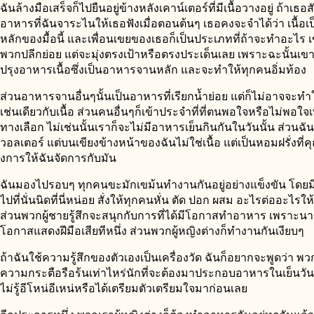
ฉันล้างมือเสร็จก็ไปยืนอยู่ข้างหลังเคาน์เตอร์ที่มีเนื้อวางอยู่ ถ้าเ
อาหารที่ฉันจาระไนให้เธอฟังเมื่อตอนต้นๆ เธอคงจะจำได้ว่า เนื้
หลักของมื้อนี้ และเพื่อนเขยของเธอก็เป็นประเภทที่ถ้าจะทำอะไร
พวกปลีกย่อย แต่จะมุ่งตรงเป้าหรือตรงประเด็นเลย เพราะฉะนั้นเขาจ
ปรุงอาหารเนื้อซึ่งเป็นอาหารจานหลัก และจะทำให้ทุกคนอิ่มท้อง
ส่วนอาหารจานอื่นๆนั้นเป็นอาหารที่เรียกน้ำย่อย แต่ก็ไม่อาจจะทำให
เช่นเดียวกับเนื้อ ส่วนคนอื่นๆก็เข้าประจำที่ที่ตนพอใจหรือไม่พอใจ
ทางเลือก ไม่เช่นนั้นเราก็จะไม่มีอาหารเย็นกินกันในวันนั้น ส่วนฉันย
วอลเตอร์ แต่บนเขียงข้างหน้าของฉันไม่ใช่เนื้อ แต่เป็นหอมฝรั่งที่
งการให้ฉันจัดการกับมัน
ฉันมองไปรอบๆ ทุกคนขะมักเขม้นทำงานกันอยู่อย่างแข็งขัน โดยมี
ไปที่นั่นนิดที่นี่หน่อย สั่งให้ทุกคนหั่น ตัด ปอก ผสม อะไรต่ออะไรให้
ส่วนพวกผู้ชายรู้สึกจะสนุกกับการที่ได้มีโอกาสทำอาหาร เพราะนา
โอกาสแสดงฝีมือเสียทีหนึ่ง ส่วนพวกผู้หญิงต่างก็ทำงานกันเงียบๆ
ถ้าฉันใช้ความรู้สึกของตัวเองเป็นเครื่องวัด ฉันก็อยากจะพูดว่า พว
ความกระตือรือร้นเท่าไหร่นักที่จะต้องมาประกอบอาหารในเย็นวันน
ไม่รู้อีโหน่อีเหน่หรือได้เตรียมตัวเตรียมใจมาก่อนเลย