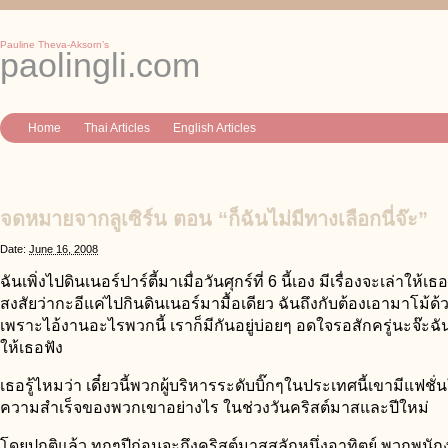
Pauline Theva-Aksorn’s
paolingli.com
Home
Thai Articles
English Articles
จดหมายจากลูเซิร์น ตอน “ก็ฉันไม่มีทางเลือกนี่จ๊ะ”
Date:
June 16, 2008
ฉันเพิ่งไปดินเนอร์ปาร์ตี้มาเมื่อวันศุกร์ที่ 6 นี้เอง มีเรื่องจะเล่าให้เ
สงสัยว่ากะอีแค่ไปกินดินเนอร์มามื้อเดียว ฉันถึงกับต้องเอามาโม้ด้
เพราะไอ้งานอะไรพวกนี้ เราก็มีกันอยู่บ่อยๆ อดใจรอสักครู่นะจ๊ะฉั
ให้เธอฟัง
เธอรู้ไหมว่า เดี๋ยวนี้พวกผู้บริหารระดับบิ๊กๆในประเทศนี้เขามีแฟชั
ความสำเร็จของพวกเขาอย่างไร ในช่วงวันคริสต์มาสและปีใหม่
โดยปกติแล้ว ทุกๆปีก่อนจะถึงคริสต์มาสสลักหนึ่งอาทิตย์ พวกพนัก