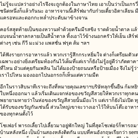
ไม่รู้จะแปลว่าอย่างไรจึงจะถูกต้องในภาษาไทย เอาเป็นว่าเป็นเกรวี่
ชนิดหนึ่งก็แล้วกันนะ อาหารจานนี้เสิร์ฟมากับก๋วยเตี๋ยวอิตาเลียน 
แครอทและดอกกะหล่ำประดับมาข้างจาน
คอร์สสุดท้ายเป็นของหวานทำด้วยครีมมีรสขิง ราดด้วยน้ำตาล แล้
อบจนน้ำตาลกลายเป็นสีน้ำตาล ทิ้งเอาไว้ข้างนอกครัวให้เย็น เสิร์
ต่างๆ เช่น กีวี มะม่วง แพสชั่น ฟรุต ส้ม ฯลฯ
ได้ฟังรายการอาหารแล้ว พวกเรารู้สึกกระหยิ่มใจ ต่างก็เตรียมตัว
เฉพาะอย่างยิ่งเตรียมท้องกันไว้เต็มที่แต่เราก็ยังไม่รู้อยู่ดีว่าภัตตาคา
ที่ไหน มัวแต่คุยกันเพลิน ไม่ได้มองป้ายถนนหรือป้ายเมือง จึงไม่รู้
เราไปไหน มองออกไปนอกรถก็เห็นแต่ความมืด
อีกในราวสิบนาทีเราจะถึงที่หมายคุณเลขาฯบริษัทลุกขึ้นยืน ก้มหย
ใบหนึ่งออกมา แล้วเริ่มเดินแจกห่อของขวัญสีสวยให้พวกเราทุกคน 
พยายามทายว่าในห่อของขวัญสีสวยนั้นมีอะไร แต่เราก็ยังไม่เปิด ทุ
ได้รับของขวัญกันเช่นนี้ ส่วนใหญ่เขาจะวางเอาไว้ให้บนโต๊ะอาหารที
ของทุกคนตั้งไว้
โชเฟอร์ พารถเลี้ยวไปเลี้ยวมาอยู่พักใหญ่ ในที่สุดโชเฟอร์ก็พารถ
บ้านหลังหนึ่ง เป็นบ้านสองหลังติดกัน แบบที่คนอังกฤษเรียกว่า se