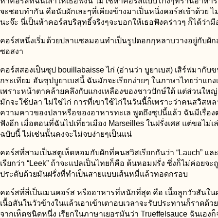
ห้าคอร์สที่ฉันเล่าให้เธอฟังนี่ ไม่ใช่ห้าคอร์สแบบโกงๆที่ร้านอาหา
จะชอบทำกัน คือนับผักเละๆที่เคียงข้างมาเป็นหนึ่งคอร์สเข้าด้วย ไม่
นะจ๊ะ นี่เป็นห้าคอร์สบริสุทธิ์จริงๆจะบอกให้เธอฟังคร่าวๆ ก็ได้ว่าม
คอร์สหนึ่งเริ่มด้วยปลาแซลมอนทำเป็นรูปดอกกุหลาบวางอยู่กับผัก
ซอสงา
คอร์สสองเป็นซุป bouillabaisse ไก่ (อ่านว่า บูยาเบส) เสิร์ฟมากับ
กระเทียม อันซุปบูยาเบสนี้ ฉันมักจะเรียกง่ายๆ ในภาษาไทยว่าแกงเ
เพราะหน้าตาคล้ายคลึงกับแกงเหลืองของชาวปักษ์ใต้ แต่ส่วนใหญ่
มักจะใช้ปลา ไม่ใช่ไก่ การที่เขาใช้ไก่ในวันนี้ก็เพราะว่าคนสวิส
ความคาวของปลาหรือของอาหารทะเล พูดถึงซุปนี้แล้ว ฉันมีเรื่อง
ฟังอีก เมื่อตอนที่ฉันไปเที่ยวเมือง Marseilles ในฝรั่งเศส แต่ขอไม
ฉบับนี้ ไม่เช่นนั้นคงจะไม่จบง่ายๆเป็นแน่
คอร์สที่สามเป็นสตูเห็ดหอมกับผักที่คนสวิสเรียกกันว่า “Lauch” แ
เรียกว่า “Leek” ถ้าจะแปลเป็นไทยก็คือ ต้นหอมฝรั่ง ซึ่งก็ไม่ค่อยจะถ
ประดับด้วยมันฝรั่งที่ทำเป็นสายแบบเส้นหมี่แล้วทอดกรอบ
คอร์สที่สี่เป็นเมนคอร์ส หรืออาหารที่หนักที่สุด คือ เนื้อลูกวัวสันใ
เนื้อสันในวัวข้างในแล้วเอาเข้าเตาอบเวลาจะรับประทานก็ราดด้วยน้
จากเห็ดชนิดหนึ่ง เรียกในภาษาเยอรมันว่า Trueffelsauce ฉันเองก็