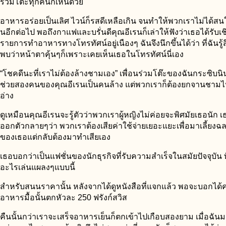
ร่วมโต๊ะทุกคนก็เห็นด้วย
อาหารอร่อยเป็นเลิศ ไวน์ก็รสดีเหลือเกิน จนทำให้พวกเราไม่ได้สน
นอีกต่อไป พอถึงกาแฟและบรั่นดีคุณอีเรนก็เล่าให้ฟังว่าเธอได้รับ
รายการทำอาหารทางโทรทัศน์อยู่เนืองๆ ฉันจึงนึกขึ้นได้ว่า ที่ฉันรู้ส
พบว่าหน้าตาคุ้นๆก็เพราะเคยเห็นเธอในโทรทัศน์นี่เอง
“โชคดีนะที่เราไม่ต้องล้างชามเอง” เพื่อนร่วมโต๊ะของฉันกระซิบนินท
ช่วยสองคนของคุณอีเรนเป็นคนล้าง แต่พวกเราก็ต้องยกจานชามไป
อ่าง
ดูเหมือนคุณอีเรนจะรู้ตัวว่าพวกเราผู้หญิงไม่ค่อยจะพิศมัยเธอนัก 
ออกตัวกลายๆว่า พวกเราต้องเสียค่าใช้จ่ายเยอะแยะเพื่อมาเลี้ยงฉล
ของเธอแต่กลับต้องมาทำเสียเอง
เธอบอกว่าเป็นแฟชั่นของนักธุรกิจที่รับความสำเร็จในสมัยปัจจุบัน
อะไรเล่นแผลงๆแบบนี้
สำหรับสนนราคานั้น หลังจากได้ดูหนังสือที่แจกแล้ว พอจะบอกได้ค
อาหารมื้อนั้นตกหัวละ 250 ฟรังก์สวิส
คืนนั้นกว่าเราจะเสร็จอาหารเย็นก็ตกเข้าไปเกือบสองยาม เมื่อฉันม