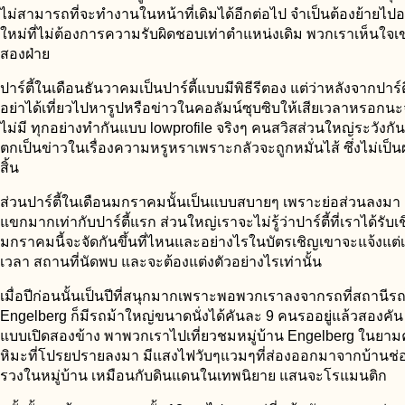
ไม่สามารถที่จะทำงานในหน้าที่เดิมได้อีกต่อไป จำเป็นต้องย้ายไปอ
ใหม่ที่ไม่ต้องการความรับผิดชอบเท่าตำแหน่งเดิม พวกเราเห็นใจเข
สองฝ่าย
ปาร์ตี้ในเดือนธันวาคมเป็นปาร์ตี้แบบมีพิธีรีตอง แต่ว่าหลังจากปาร์ต
อย่าได้เที่ยวไปหารูปหรือข่าวในคอลัมน์ซุบซิบให้เสียเวลาหรอกนะ
ไม่มี ทุกอย่างทำกันแบบ lowprofile จริงๆ คนสวิสส่วนใหญ่ระวังกัน
ตกเป็นข่าวในเรื่องความหรูหราเพราะกลัวจะถูกหมั่นไส้ ซึ่งไม่เป็นผ
สิ้น
ส่วนปาร์ตี้ในเดือนมกราคมนั้นเป็นแบบสบายๆ เพราะย่อส่วนลงมา แ
แขกมากเท่ากับปาร์ตี้แรก ส่วนใหญ่เราจะไม่รู้ว่าปาร์ตี้ที่เราได้รับ
มกราคมนี้จะจัดกันขึ้นที่ไหนและอย่างไรในบัตรเชิญเขาจะแจ้งแต่เพ
เวลา สถานที่นัดพบ และจะต้องแต่งตัวอย่างไรเท่านั้น
เมื่อปีก่อนนั้นเป็นปีที่สนุกมากเพราะพอพวกเราลงจากรถที่สถานีร
Engelberg ก็มีรถม้าใหญ่ขนาดนั่งได้คันละ 9 คนรออยู่แล้วสองคัน
แบบเปิดสองข้าง พาพวกเราไปเที่ยวชมหมู่บ้าน Engelberg ในยาม
หิมะที่โปรยปรายลงมา มีแสงไฟวับๆแวมๆที่ส่องออกมาจากบ้านช่
รวงในหมู่บ้าน เหมือนกับดินแดนในเทพนิยาย แสนจะโรแมนติก