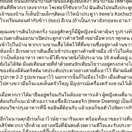
house ถนนเล็กหน้าบ้านสายนั้นแลดูเงียบเหงา หน้าบ้านมีไฟฟ้าจุดต
ทันทีที่พวกเราลงจากรถ โชเฟอร์ก็ขับจากไป ฉันเดินไปจนถึงประตูเพื
เจ้าของบ้าน ก็เห็นป้ายเล็กๆติดเอาไว้หน้าประตูว่า Irene’s Kochsc
โรงเรียนสอนทำกับข้าว (ของ) อีเรน (ถ้าเป็นภาษาอังกฤษจะอ่านว่
คุณเลขาฯเดินไปกดกริ่ง รออยู่สักครู่ก็มีผู้หญิงหน้าตาคุ้นๆ รูปร่างท
แว่นตาเดินออกมาเปิดประตูกล่าวคำสวัสดี เขย่ามือพวกเราทุกคน แ
เข้าไปในบ้าน พวกเราแขวนเสื้อโค้ตไว้ที่ที่แขวนซึ่งอยู่ทางด้านขวา
ห้องน้ำ อีเรนพาเราเดินเลี้ยวเข้าประตูทางด้านซ้ายมือ เข้าไปในห้อ
ว่าเป็นห้องอาหาร เพราะมีโต๊ะขนาดนั่งได้ประมาณ 18 คนตั้งอยู่ 
ยังไม่ได้จัด มีแต่เทียนสวยที่ทำด้วยสนปักเทียนไขวางอยู่ตรงกลางโต
ของห้องมีต้นคริสต์มาสประดับประดาอย่างสวยตั้งเอาไว้ ที่ฝาผนังด้
รูปภาพ 2-3 รูปแขวนเอาไว้ นอกจากนั้นก็ไม่มีอะไรอีก เมื่อเดินผ่
ไปทางขวามือก็จะแลเห็นครัวใหญ่ มีอุปกรณ์เครื่องครัวแขวนไว้เต
เมื่อพวกเราได้มายืนอยู่พร้อมกันในห้องอาหารแล้ว ผู้หญิงคนที่มาเ
ต้อนรับก็แนะนำตัวเองว่าเธอชื่ออีเรนเดอริก (Irene Doering) เป็น
สอนวิชาปรุงอาหารที่นี่ ขอยินดีต้อนรับ แล้วเธอก็ขอตัวไปจัดการกับ
อีกไม่นานคุกอีเรนก็เอาไวน์ขาวมารินแจก พร้อมทั้งเอาของว่างที
เสิร์ฟพวกเราอีกด้วย อย่างหนึ่งที่ฉันพบด้วยความดีใจและรับประ
เอร็ดอร่อย ก็คือกระหรี่ปั๊บนั้นเองแต่ลักษณะการพับไม่เหมือนกับกะ