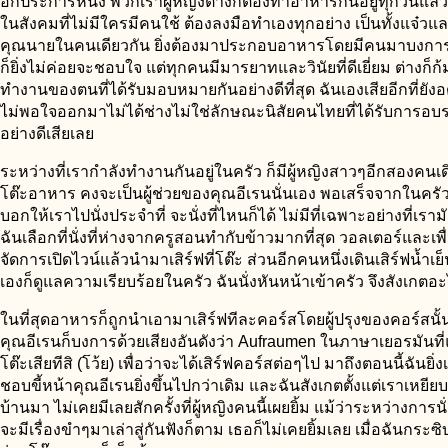
อีกประการหนึ่ง พวกเราผู้หญิงต่างก็ต้องทำอาหารกันอยู่ทุกวันแล้วที
ในสังคมที่ไม่มีใครมีคนใช้ ต้องลงมือทำเองทุกอย่าง เป็นทั้งแจ๋วและ
คุณนายในคนเดียวกัน ยิ่งต้องมาประกอบอาหารโดยมีคนมาบงการด
ก็ยิ่งไม่ค่อยจะชอบใจ แต่ทุกคนมีมารยาทและวินัยที่ดีเยี่ยม ต่างก็ก
ทำงานของตนที่ได้รับมอบหมายกันอย่างดีที่สุด ฉันเองเสียอีกที่ย
ไม่พอใจออกมาไม่ได้ช่างไม่ใช่ลักษณะนิสัยคนไทยที่ได้รับการอบ
อย่างดีเสียเลย
ระหว่างที่เรากำลังทำงานกันอยู่ในครัว ก็มีผู้หญิงสาวๆอีกสองคน
โต๊ะอาหาร คงจะเป็นผู้ช่วยของคุณอีเรนนั่นเอง พอเสร็จจากในครัว
บอกให้เราไปนั่งประจำที่ จะนั่งที่ไหนก็ได้ ไม่มีที่เฉพาะอย่างที่เราม
ฉันเลือกที่นั่งที่ห่างจากครูสอนทำกับข้าวมากที่สุด วอลเตอร์และเพ
จัดการเปิดไวน์แล้วนำมาเสิร์ฟที่โต๊ะ ส่วนอีกคนหนึ่งเดินเสิร์ฟน้ำเย
เองก็ดูแลความเรียบร้อยในครัว ฉันนั่งหันหน้าเข้าครัว จึงสังเกตอ
ในที่สุดอาหารก็ถูกนำเอามาเสิร์ฟทีละคอร์สโดยผู้ปรุงของคอร์สนั
คุณอีเรนก็บงการด้วยเสียงอันดังว่า Aufraumen ในภาษาเยอรมันที่
โต๊ะเสียทีสิ (โว้ย) เพื่อว่าจะได้เสิร์ฟคอร์สต่อๆไป มาถึงตอนนี้ฉันยิ่
ชอบขี้หน้าคุณอีเรนยิ่งขึ้นไปกว่าเดิม และฉันสังเกตตั้งแต่เราเหยียบ
บ้านมา ไม่เคยมีเลยสักครั้งที่ผู้หญิงคนนี้เผยยิ้ม แม้ว่าระหว่างการน
จะมีเรื่องขำๆมาเล่าสู่กันฟังก็ตาม เธอก็ไม่เคยยิ้มเลย เมื่อฉันกระซ