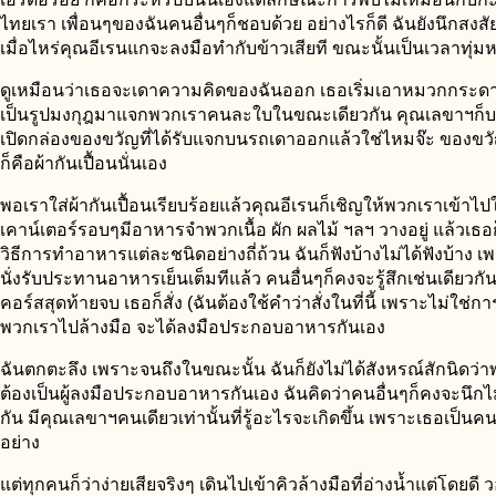
ไทยเรา เพื่อนๆของฉันคนอื่นๆก็ชอบด้วย อย่างไรก็ดี ฉันยังนึกสงสัย
เมื่อไหร่คุณอีเรนแกจะลงมือทำกับข้าวเสียที ขณะนั้นเป็นเวลาทุ่มหน
ดูเหมือนว่าเธอจะเดาความคิดของฉันออก เธอเริ่มเอาหมวกกระดาษ
เป็นรูปมงกุฎมาแจกพวกเราคนละใบในขณะเดียวกัน คุณเลขาฯก็
เปิดกล่องของขวัญที่ได้รับแจกบนรถเดาออกแล้วใช่ไหมจ๊ะ ของขวั
ก็คือผ้ากันเปื้อนนั่นเอง
พอเราใส่ผ้ากันเปื้อนเรียบร้อยแล้วคุณอีเรนก็เชิญให้พวกเราเข้าไ
เคาน์เตอร์รอบๆมีอาหารจำพวกเนื้อ ผัก ผลไม้ ฯลฯ วางอยู่ แล้วเธอก
วิธีการทำอาหารแต่ละชนิดอย่างถี่ถ้วน ฉันก็ฟังบ้างไม่ได้ฟังบ้าง
นั่งรับประทานอาหารเย็นเต็มทีแล้ว คนอื่นๆก็คงจะรู้สึกเช่นเดียวก
คอร์สสุดท้ายจบ เธอก็สั่ง (ฉันต้องใช้คำว่าสั่งในที่นี้ เพราะไม่ใช่ก
พวกเราไปล้างมือ จะได้ลงมือประกอบอาหารกันเอง
ฉันตกตะลึง เพราะจนถึงในขณะนั้น ฉันก็ยังไม่ได้สังหรณ์สักนิดว่
ต้องเป็นผู้ลงมือประกอบอาหารกันเอง ฉันคิดว่าคนอื่นๆก็คงจะนึกไ
กัน มีคุณเลขาฯคนเดียวเท่านั้นที่รู้อะไรจะเกิดขึ้น เพราะเธอเป็นค
อย่าง
แต่ทุกคนก็ว่าง่ายเสียจริงๆ เดินไปเข้าคิวล้างมือที่อ่างน้ำแต่โดยดี