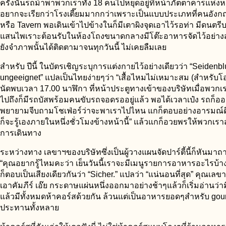
ครั้งนั้นรถม้าพาพวกเราทั้ง 18 คนไปหยุดอยู่ที่หน้าภัตตาคารแห่งหนึ
อยากจะเรียกว่าโรงเตี๊ยมมากกว่าเพราะเป็นแบบประเภทที่คนอังกฤษ
หรือ Tavern พอเดินเข้าไปข้างในก็มีเตาผิงจุดเอาไว้รอท่า มีดนตรี
แสนไพเราะต้อนรับในห้องโถงขนาดกลางมีโต๊ะอาหารจัดไว้อย่าง
ยังจำภาพนั้นได้ติดตามาจนทุกวันนี้ ไม่เคยลืมเลย
สำหรับ ปีนี้ ในบัตรเชิญระบุการแต่งกายไว้อย่างเดียวว่า “Seidenb
ungeeignet” แปลเป็นไทยง่ายๆว่า “เสื้อไหมไม่เหมาะสม (สำหรับโอก
นัดพบเวลา 17.00 นาฬิกา ที่หน้าประตูทางเข้าของบริษัทเมื่อพวกเร
ไปถึงก็มีรถบัสพร้อมคนขับรถจอดรออยู่แล้ว พอได้เวลาเป๋ง รถก็ออ
พยายามจีบถามโชเฟ่อร์ว่าจะพาเราไปไหน แกก็ตอบอย่างอารมณ์ดี
ก็จะรู้เองภายในหนึ่งชั่วโมงข้างหน้านี้” แล้วแกก็อวยพรให้พวกเร
การเดินทาง
ระหว่างทาง เลขาฯของบริษัทซึ่งเป็นผู้วางแผนจัดปาร์ตี้นี้ก็หันมา
“คุณอยากรู้ไหมคะว่า เย็นวันนี้เราจะมีเมนูรายการอาหารอะไรบ้า
ก็ตอบเป็นเสียงเดียวกันว่า “Sicher.” แปลว่า “แน่นอนที่สุด” คุณเลข
เอาคัมภีร์ เอ๊ย กระดาษแผ่นหนึ่งออกมาอย่างช้าๆแล้วก็เริ่มอ่านว่
แล้วมีทั้งหมดห้าคอร์สด้วยกัน ล้วนแต่เป็นอาหารยอดๆสำหรับ gour
ประทานทั้งหลาย